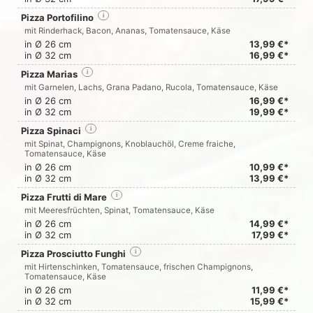
Pizza Portofilino
i
mit Rinderhack, Bacon, Ananas, Tomatensauce, Käse
in Ø 26 cm
13,99 €*
in Ø 32 cm
16,99 €*
Pizza Marias
i
mit Garnelen, Lachs, Grana Padano, Rucola, Tomatensauce, Käse
in Ø 26 cm
16,99 €*
in Ø 32 cm
19,99 €*
Pizza Spinaci
i
mit Spinat, Champignons, Knoblauchöl, Creme fraiche,
Tomatensauce, Käse
in Ø 26 cm
10,99 €*
in Ø 32 cm
13,99 €*
Pizza Frutti di Mare
i
mit Meeresfrüchten, Spinat, Tomatensauce, Käse
in Ø 26 cm
14,99 €*
in Ø 32 cm
17,99 €*
Pizza Prosciutto Funghi
i
mit Hirtenschinken, Tomatensauce, frischen Champignons,
Tomatensauce, Käse
in Ø 26 cm
11,99 €*
in Ø 32 cm
15,99 €*