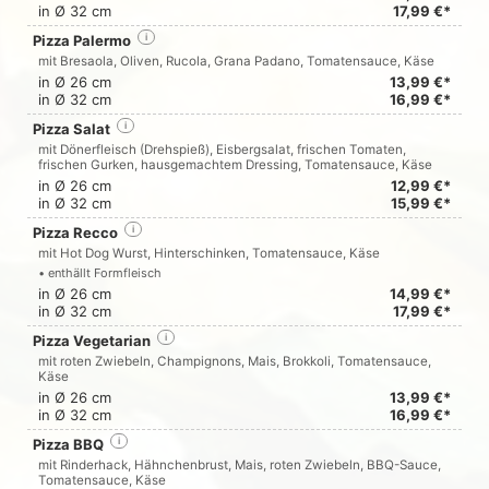
in Ø 32 cm
17,99 €*
Pizza Palermo
i
mit Bresaola, Oliven, Rucola, Grana Padano, Tomatensauce, Käse
in Ø 26 cm
13,99 €*
in Ø 32 cm
16,99 €*
Pizza Salat
i
mit Dönerfleisch (Drehspieß), Eisbergsalat, frischen Tomaten,
frischen Gurken, hausgemachtem Dressing, Tomatensauce, Käse
in Ø 26 cm
12,99 €*
in Ø 32 cm
15,99 €*
Pizza Recco
i
mit Hot Dog Wurst, Hinterschinken, Tomatensauce, Käse
• enthällt Formfleisch
in Ø 26 cm
14,99 €*
in Ø 32 cm
17,99 €*
Pizza Vegetarian
i
mit roten Zwiebeln, Champignons, Mais, Brokkoli, Tomatensauce,
Käse
in Ø 26 cm
13,99 €*
in Ø 32 cm
16,99 €*
Pizza BBQ
i
mit Rinderhack, Hähnchenbrust, Mais, roten Zwiebeln, BBQ-Sauce,
Tomatensauce, Käse