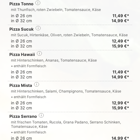
Pizza Tonno
i
mit Thunfisch, roten Zwiebeln, Tomatensauce, Käse
in Ø 26 cm
11,49 €*
in Ø 32 cm
14,99 €*
Pizza Sucuk
i
mit Sucuk, Hirtenkäse, Oliven, roten Zwiebeln, Tomatensauce, Käse
in Ø 26 cm
12,49 €*
in Ø 32 cm
15,99 €*
Pizza Hawaii
i
mit Hinterschinken, Ananas, Tomatensauce, Käse
• enthällt Formfleisch
in Ø 26 cm
11,49 €*
in Ø 32 cm
14,99 €*
Pizza Mista
i
mit Hinterschinken, Salami, Champignons, Tomatensauce, Käse
• enthällt Formfleisch
in Ø 26 cm
12,99 €*
in Ø 32 cm
15,99 €*
Pizza Serrano
i
mit frischen Tomaten, Rucola, Grana Padano, Serrano Schinken,
Tomatensauce, Käse
• enthällt Formfleisch
in Ø 26 cm
14,99 €*