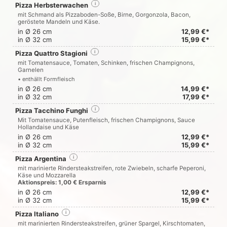
Pizza Herbsterwachen
i
mit Schmand als Pizzaboden-Soße, Birne, Gorgonzola, Bacon,
geröstete Mandeln und Käse.
in Ø 26 cm
12,99 €*
in Ø 32 cm
15,99 €*
Pizza Quattro Stagioni
i
mit Tomatensauce, Tomaten, Schinken, frischen Champignons,
Garnelen
• enthällt Formfleisch
in Ø 26 cm
14,99 €*
in Ø 32 cm
17,99 €*
Pizza Tacchino Funghi
i
Mit Tomatensauce, Putenfleisch, frischen Champignons, Sauce
Hollandaise und Käse
in Ø 26 cm
12,99 €*
in Ø 32 cm
15,99 €*
Pizza Argentina
i
mit marinierte Rindersteakstreifen, rote Zwiebeln, scharfe Peperoni,
Käse und Mozzarella
Aktionspreis: 1,00 € Ersparnis
in Ø 26 cm
12,99 €*
in Ø 32 cm
15,99 €*
Pizza Italiano
i
mit marinierten Rindersteakstreifen, grüner Spargel, Kirschtomaten,