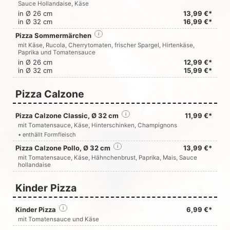
Sauce Hollandaise, Käse
in Ø 26 cm
13,99 €*
in Ø 32 cm
16,99 €*
Pizza Sommermärchen
i
mit Käse, Rucola, Cherrytomaten, frischer Spargel, Hirtenkäse,
Paprika und Tomatensauce
in Ø 26 cm
12,99 €*
in Ø 32 cm
15,99 €*
Pizza Calzone
Pizza Calzone Classic, Ø 32 cm
i
11,99 €*
mit Tomatensauce, Käse, Hinterschinken, Champignons
• enthällt Formfleisch
Pizza Calzone Pollo, Ø 32 cm
i
13,99 €*
mit Tomatensauce, Käse, Hähnchenbrust, Paprika, Mais, Sauce
hollandaise
Kinder Pizza
Kinder Pizza
i
6,99 €*
mit Tomatensauce und Käse