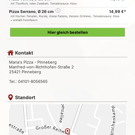
mit Thunfisch, roten Zwiebeln, Tomatensauce, Käse
Pizza Serrano, Ø 26 cm
i
14,99 €*
mit frischen Tomaten, Rucola, Grana Padano, Serrano Schinken, Tomatensauce, Käse
• enthällt Formfleisch
Hier gleich bestellen
Kontakt
Maria's Pizza - Pinneberg
Manfred-von-Richthofen-Straße 2
25421 Pinneberg
Tel.: 04101-8056565
Standort