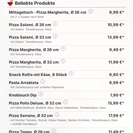
Beliebte Produkte
Mittagstisch - Pizza Margherita, Ø 26 cm
i
8,99 €*
mit 2 x Zutaten nach Wahl
Pizza Salami, Ø 26 cm
i
10,99 €*
mit Salami, Tomatensauce, Käse
Pizza Salami, Ø 32 cm
i
13,99 €*
mit Salami, Tomatensauce, Käse
Pizza Margherita, Ø 26 cm
i
9,49 €*
mit Tomatensauce, Käse
Pizza Margherita, Ø 32 cm
i
11,99 €*
mit Tomatensauce, Käse
Snack Rollis mit Käse, 8 Stück
i
6,80 €*
Pasta Arrabiata
i
8,99 €*
mit Tomatensauce und scharfen Peperonis
Knoblauch Dip
i
1,90 €*
Pizza Pollo Deluxe, Ø 32 cm
i
15,99 €*
mit Hähnchenbrust, Brokkoli, Mais, Sauce hollandaise, Tomatensauce, Käse
Pizza Serrano, Ø 32 cm
i
17,99 €*
mit frischen Tomaten, Rucola, Grana Padano, Serrano Schinken, Tomatensauce, Käse
• enthällt Formfleisch
Pizza Tonno, Ø 26 cm
i
11,49 €*