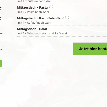
mit 2 x Zutaten nach Wahl
Mittagstisch - Pasta
i
€*
mit 1 x Pasta nach Wahl
Mittagstisch - Kartoffelauflauf
i
€*
mit 1 x Auflauf nach Wahl
Mittagstisch - Salat
mit 1 x Salat nach Wahl und 1 x Dressing
€*
Jetzt hier best
€*