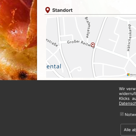
Standort
Wir verw
widerruf
Klicks a
Datensc
Notw
Alle a