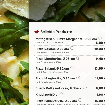
Beliebte Produkte
Mittagstisch - Pizza Margherita, Ø 26 cm
i
8,99 
mit 2 x Zutaten nach Wahl
Pizza Salami, Ø 26 cm
i
10,99 
mit Salami, Tomatensauce, Käse
Pizza Margherita, Ø 26 cm
i
9,49 
mit Tomatensauce, Käse
Pizza Salami, Ø 32 cm
i
13,99 
mit Salami, Tomatensauce, Käse
Pizza Margherita, Ø 32 cm
i
11,99 
mit Tomatensauce, Käse
Snack Rollis mit Käse, 8 Stück
i
6,80 
Knoblauch Dip
i
1,90 
Pizza Pollo Deluxe, Ø 32 cm
i
15,99 
mit Hähnchenbrust, Brokkoli, Mais, Sauce hollandaise, Tomatensauc