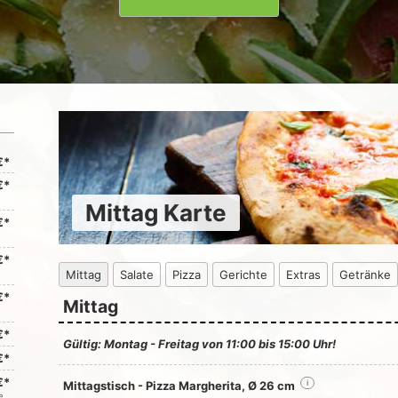
€*
€*
Mittag Karte
€*
€*
Mittag
Salate
Pizza
Gerichte
Extras
Getränke
€*
Mittag
€*
Gültig: Montag - Freitag von 11:00 bis 15:00 Uhr!
€*
€*
Mittagstisch - Pizza Margherita, Ø 26 cm
i
e,