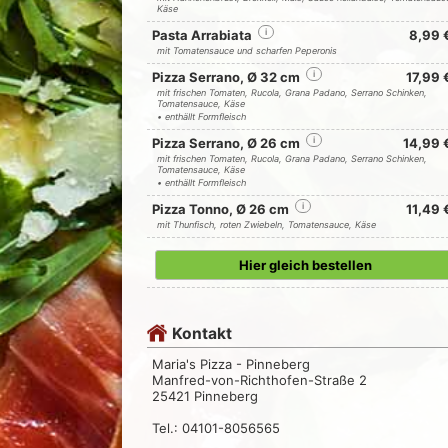
Käse
Pasta Arrabiata
i
8,99 
mit Tomatensauce und scharfen Peperonis
Pizza Serrano, Ø 32 cm
i
17,99 
mit frischen Tomaten, Rucola, Grana Padano, Serrano Schinken,
Tomatensauce, Käse
• enthällt Formfleisch
Pizza Serrano, Ø 26 cm
i
14,99 
mit frischen Tomaten, Rucola, Grana Padano, Serrano Schinken,
Tomatensauce, Käse
• enthällt Formfleisch
Pizza Tonno, Ø 26 cm
i
11,49 
mit Thunfisch, roten Zwiebeln, Tomatensauce, Käse
Hier gleich bestellen
Kontakt
Maria's Pizza - Pinneberg
Manfred-von-Richthofen-Straße 2
25421 Pinneberg
Tel.: 04101-8056565